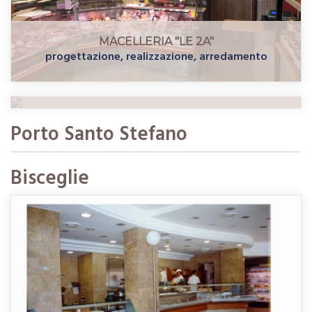
MACELLERIA "LE 2A"
progettazione, realizzazione, arredamento
MACELLERIA "GAROFANI"
realizzazione, arredamento
MACELLERIA BUONO
ristrutturazione, arredamento
Porto Santo Stefano
Bisceglie