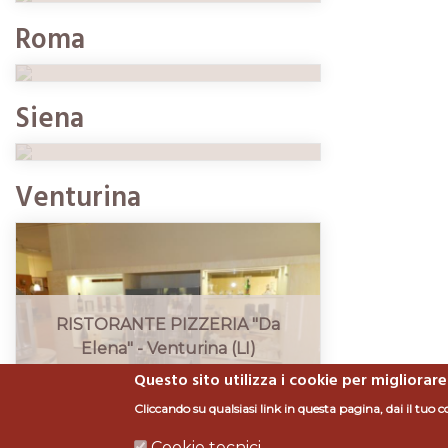
RISTORANTE MINERVA
Roma
ristrutturazione, arredamento
RISTORANTE HOTEL
progettazione, realizzazione,
Siena
arredamento
Venturina
RISTORANTE PIZZERIA "Da
Elena" - Venturina (LI)
progettazione, ristrutturazione,
Questo sito utilizza i cookie per migliorare
arredamento
Cliccando su qualsiasi link in questa pagina, dai il tuo c
Cookie tecnici