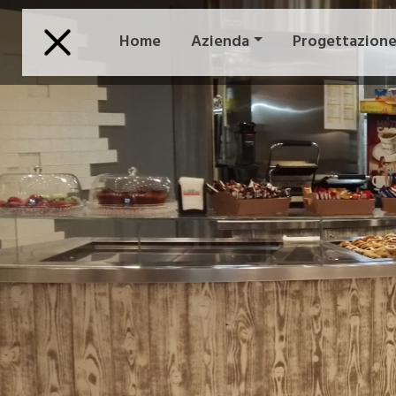
Salta
al
Home
Azienda
Progettazion
contenuto
principale