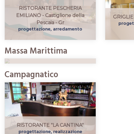
RISTORANTE PESCHERIA
EMILIANO - Castiglione della
GRIGLIE
progett
Pescaia - Gr
progettazione, arredamento
IL "VECCHIO BORGO"
progettazione, realizzazione,
Massa Marittima
arredamento
Campagnatico
RISTORANTE "LA CANTINA"
progettazione, realizzazione