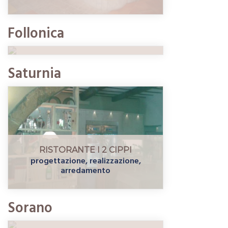
RISTORANTE hotel PINETA
realizzazione, ristrutturazione,
Follonica
arredamento
Saturnia
RISTORANTE I 2 CIPPI
progettazione, realizzazione,
arredamento
RISTORANTE IL TALISMANO
progettazione, realizzazione,
Sorano
ristrutturazione, arredamento